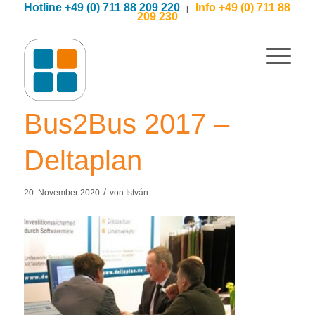
Hotline +49 (0) 711 88 209 220
Info +49 (0) 711 88
|
209 230
Bus2Bus 2017 –
Deltaplan
/
20. November 2020
von
István