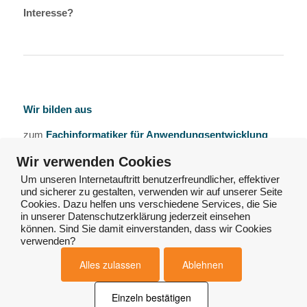
Interesse?
Wir bilden aus
zum
Fachinformatiker für Anwendungsentwicklung
(m/w/d)
Wir verwenden Cookies
und zum
Kaufmann für Digitalisierungsmanagement
Um unseren Internetauftritt benutzerfreundlicher, effektiver
und sicherer zu gestalten, verwenden wir auf unserer Seite
(m/w/d)
Cookies. Dazu helfen uns verschiedene Services, die Sie
in unserer Datenschutzerklärung jederzeit einsehen
Interesse?
können. Sind Sie damit einverstanden, dass wir Cookies
verwenden?
Alles zulassen
Ablehnen
Einzeln bestätigen