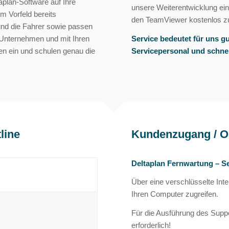
aplan-Software auf Ihre
unsere Weiterentwicklung ein
m Vorfeld bereits
den TeamViewer kostenlos zu
nd die Fahrer sowie passen
 Unternehmen und mit Ihren
Service bedeutet für uns gut
men ein und schulen genau die
Servicepersonal und schnel
line
Kundenzugang / O
Deltaplan Fernwartung – S
Über eine verschlüsselte Int
Ihren Computer zugreifen.
Für die Ausführung des Suppo
erforderlich!