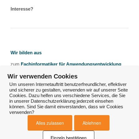
Interesse?
Wir bilden aus
zum
Fachinformatiker für Anwendungsentwicklung
(m/w/d)
Wir verwenden Cookies
und zum
Kaufmann für Digitalisierungsmanagement
Um unseren Internetauftritt benutzerfreundlicher, effektiver
und sicherer zu gestalten, verwenden wir auf unserer Seite
(m/w/d)
Cookies. Dazu helfen uns verschiedene Services, die Sie
in unserer Datenschutzerklärung jederzeit einsehen
Interesse?
können. Sind Sie damit einverstanden, dass wir Cookies
verwenden?
Alles zulassen
Ablehnen
Einzeln bestätigen