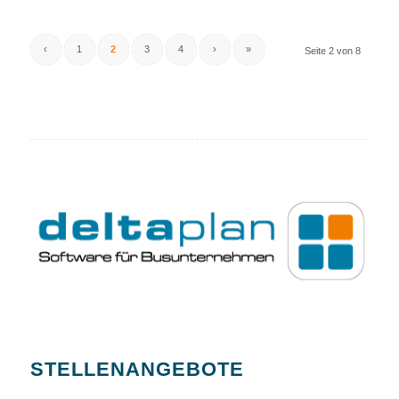
‹
1
2
3
4
›
»
Seite 2 von 8
STELLENANGEBOTE