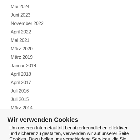
Mai 2024
Juni 2023
November 2022
April 2022
Mai 2021
März 2020
März 2019
Januar 2019
April 2018
April 2017
Juli 2016
Juli 2015
März 2014
Oktober 2013
Wir verwenden Cookies
Juli 2013
Um unseren Internetauftritt benutzerfreundlicher, effektiver
Januar 2013
und sicherer zu gestalten, verwenden wir auf unserer Seite
Cookies. Dazu helfen uns verschiedene Services, die Sie