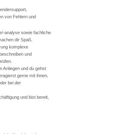
endersupport,
en von Fehlern und
e/-analyse sowie fachliche
machen dir Spaß.
erung komplexe
 beschreiben und
prüfen.
ein Anliegen und du gehst
ragierst gerne mit ihnen,
der bei der
häftigung und bist bereit,