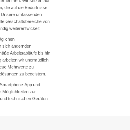
ternehmen. Wir setzen auf
n, die auf die Bedürfnisse
d. Unsere umfassenden
le Geschäftsbereiche von
dig weiterentwickelt.
äglichen
n sich ändernden
äße Arbeitsabläufe bis hin
arbeiten wir unermüdlich
eue Mehrwerte zu
elösungen zu begeistern.
ne Smartphone-App und
e Möglichkeiten zur
 und technischen Geräten