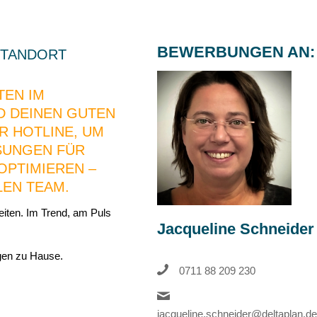
BEWERBUNGEN AN:
STANDORT
TEN IM
D DEINEN GUTEN
R HOTLINE, UM
SUNGEN FÜR
OPTIMIEREN –
LEN TEAM.
zeiten. Im Trend, am Puls
Jacqueline Schneider
gen zu Hause.
0711 88 209 230
jacqueline.schneider@deltaplan.de