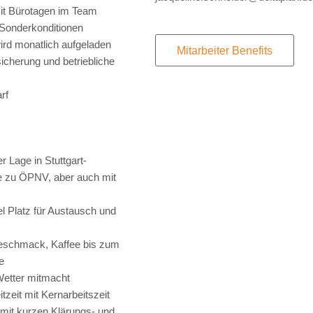
it Bürotagen im Team
Sonderkonditionen
ird monatlich aufgeladen
Mitarbeiter Benefits
icherung und betriebliche
rf
r Lage in Stuttgart-
 zu ÖPNV, aber auch mit
iel Platz für Austausch und
Geschmack, Kaffee bis zum
e
Wetter mitmacht
itzeit mit Kernarbeitszeit
 mit kurzen Klärungs- und